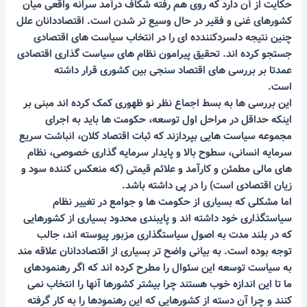
حکایت از آن دارد که روی هم رفته شکاف درآمد سرانه واقعی میان
کشورهای غنی و فقیر در حال وسیع تر شدن است. اقتصاددانان علل
چنین نتیجه دلسردکنندده ای را در انتخاب سیاست های اقتصادی
جستجو کرده اند. تحقیق پیرامون نظام های سیاست گذاری اقتصادی
عمدتا بر بررسی های اقتصاد سنجی بین کشوری قرار داشته
است.
این بررسی ها به بسط اجماع نظر نو ظهوری کمک کرده اند مبنی بر
اینکه حداقل در مراحل اول توسعه، حکومت ها باید به اجرای
مجموعه سیاست هایی بپردازند که ثبات اقتصاد کلان، انباشت سریع
سرمایه انسانی، سطوح بالا و پایدار سرمایه گذاری خصوصی، نظام
های مالی مطمئن و کارآمد و علائم قیمتی (که منعکس کننده سود و
زیان اقتصادی است) را در پی داشته باشد.
اما مشکلی که بسیاری از حکومت ها و جوامع در تغییر نظام
سیاستگذاری خود داشته اند و پایبندی محدود بسیاری از کشورهایی
که در بلند مدت به اصول سیاستگذاری مزبور پیوسته اند، جالب
توجه بوده است. به بیانی واضح تر بسیاری از اقتصاددانان علاقه مند
به سیاست توسعه این سئوال را مطرح کرده اند که اگر رهنمودهای
ما تا این اندازه خوب هستند چرا بیشتر کشورها آنها را انتخاب نمی
کنند و چرا آن دسته از کشورهایی که این رهنمودها را به کار گرفته