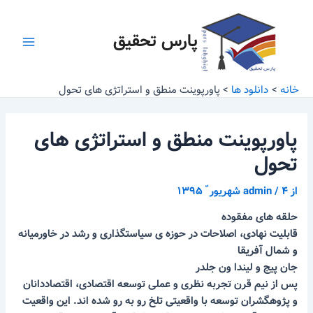
رش
پیمایش
Main
ه
نوشته
پارس تحقیق
Menu
حتوا
خانه
دانلود ها
پاورپوینت منطق و استراتژی های تحول
پاورپوینت منطق و استراتژی های
تحول
از
۴ شهریور ّ ۱۳۹۵
/
admin
حلقه های مفقوده
قابلیت نهادی، اصلاحات در حوزه ی سیاستگذاری و رشد در خاورمیانه
و شمال آفریقا
جان پیج و لیندا ون جلدر
پس از نیم قرن تجربه نظری و عملی توسعه اقتصادی، اقتصاددانان
و پژوهگشران توسعه با واقعیتی تلخ رو به رو شده اند. این واقعیت