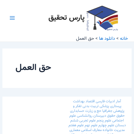
رش
Main
ه
پارس تحقیق
Menu
حتوا
خانه
دانلود ها
حق العمل
حق العمل
آمار
ادبیات فارسی
اقتصاد
بهداشت
پرستاری
پزشکی
تربیت بدنی
تفکر و
پژوهش
جغرافیا
حج و زیارت
حسابداری
حقوق
حقوق
دبیرستان
روانشناسی
علوم
اجتماعی
علوم پنجم
علوم تجربی ششم
دبستان
علوم چهارم
علوم نهم
علوم هفتم
مدیریت خانواده
معارف اسلامی
معماری