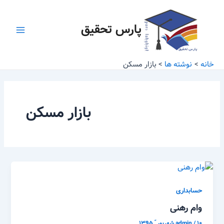
رش
Main
ه
پارس تحقیق
Menu
حتوا
خانه
نوشته ها
بازار مسکن
بازار مسکن
حسابداری
وام رهنی
۱۰ شهریور ّ ۱۳۹۵
/
admin