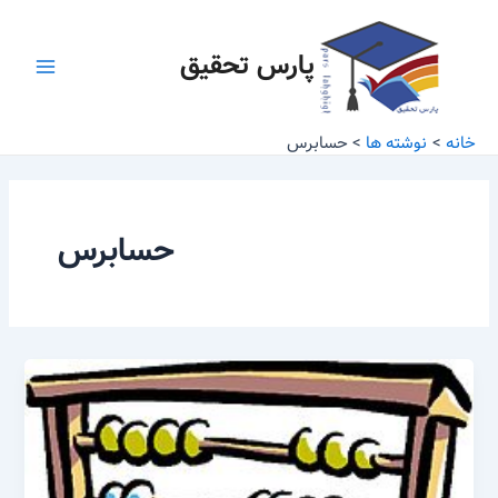
رش
Main
ه
پارس تحقیق
Menu
حتوا
خانه
نوشته ها
حسابرس
حسابرس