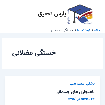
رش
Main
ه
پارس تحقیق
Menu
حتوا
خانه
نوشته ها
خستگی عضلانی
خستگی عضلانی
,
پزشکی
تربیت بدنی
ناهنجاری های جسمانی
۲۳ دی ّ ۱۳۹۵
/
admin