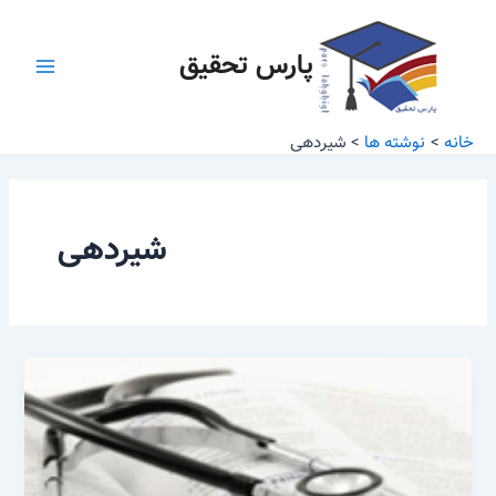
رش
Main
ه
پارس تحقیق
Menu
حتوا
خانه
نوشته ها
شیردهی
شیردهی