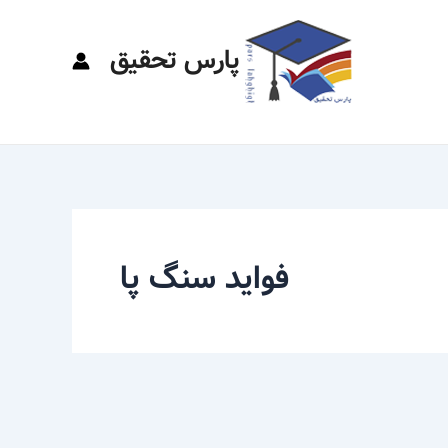
پارس تحقیق
فواید سنگ پا