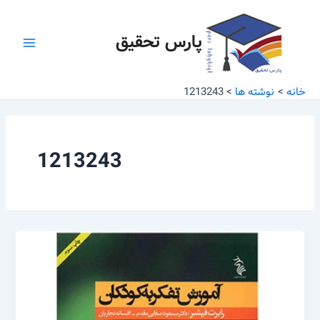
رش
Main
ه
پارس تحقیق
Menu
حتوا
خانه
نوشته ها
1213243
1213243