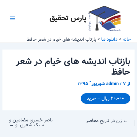
رش
پیمایش
Main
ه
نوشته
پارس تحقیق
Menu
حتوا
خانه
دانلود ها
بازتاب اندیشه های خیام در شعر حافظ
بازتاب اندیشه های خیام در شعر
حافظ
از
۷ شهریور ّ ۱۳۹۵
/
admin
۲۰,۰۰۰ ریال – خرید
ناصر خسرو، مضامین و
←
زن در تاریخ معاصر
سبک شعری او
→