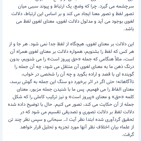
سرچشمه می گیرد. چرا که وضع، یک ارتباط و پیوند سببی میان
تصور لفظ و تصور معنا ایجاد می کند و بر اساس این ارتباط، دلالت
لغوی بوجود می آید و مدلول دلالت لغوی، معنای لغوی لفظ می
باشد.
این دلالت بر معنای لغوی، هیچگاه از لفظ جدا نمی شود. هر جا و از
هر کس که لفظ را بشنویم، همواره دلالت بر معنای لغوی همراه آن
است، مثلاً هنگامی که جمله «حق پیروز است» را می شنویم، بدون
درنگ ذهن ما به معنای لغوی آن منتقل می شود، چه آن جمله را
گوینده ای با قصد و اراده بگوید و چه آن را شخصی در خواب،
ناآگاهانه؛ حتی اگر در اثر برخورد دو سنگ این جمله به گوش برسد،
معنای الفاظ را می فهمیم. پس ما با شنیدن جمله مزبور، معنای
کلمه «حق» و معنای «پیروز است» و نیز ترکیب کاملی را که شکل
جمله از آن حکایت می کند، تصور می کنیم. حال با توضیح داده شده
دلالت لفظ بر دلالت تصوری و تصدیقی تقسیم می شود که در
تحقیق گردآوری شده ابتدا نظر آیت ا… سبحانی و سپس نظر چند تن
از علماء بیان اختلاف نظر آنها مورد تجزیه و تحلیل قرار خواهد
گرفت.