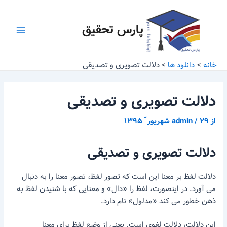
رش
پیمایش
Main
ه
نوشته
پارس تحقیق
Menu
حتوا
خانه
دانلود ها
دلالت تصویری و تصدیقی
دلالت تصویری و تصدیقی
از
۲۹ شهریور ّ ۱۳۹۵
/
admin
دلالت تصویری و تصدیقی
دلالت لفظ بر معنا این است که تصور لفظ، تصور معنا را به دنبال
می آورد. در اینصورت، لفظ را «دال» و معنایی که با شنیدن لفظ به
ذهن خطور می کند «مدلول» نام دارد.
این دلالت، دلالت لغوی است. بعنی از وضع لفظ برای معنا