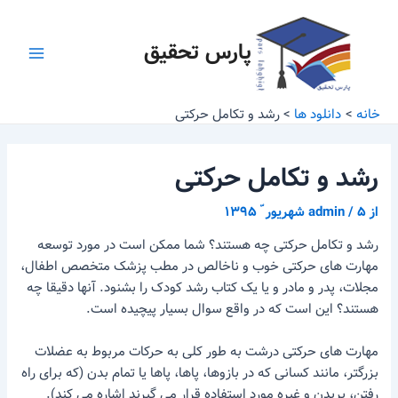
رش
پیمایش
Main
ه
نوشته
پارس تحقیق
Menu
حتوا
خانه
دانلود ها
رشد و تکامل حرکتی
رشد و تکامل حرکتی
از
۵ شهریور ّ ۱۳۹۵
/
admin
رشد و تکامل حرکتی چه هستند؟ شما ممکن است در مورد توسعه
مهارت های حرکتی خوب و ناخالص در مطب پزشک متخصص اطفال،
مجلات، پدر و مادر و یا یک کتاب رشد کودک را بشنود. آنها دقیقا چه
هستند؟ این است که در واقع سوال بسیار پیچیده است.
مهارت های حرکتی درشت به طور کلی به حرکات مربوط به عضلات
بزرگتر، مانند کسانی که در بازوها، پاها، پاها یا تمام بدن (که برای راه
رفتن، پریدن و غیره مورد استفاده قرار می گیرند اشاره می کند).