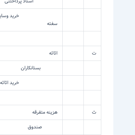
اسناد پرداختنی
خرید وسایل عکاس
سفته
ت
اثاثه
بستانکاران
خرید اثاثه بصور
ث
هزینه متفرقه
صندوق