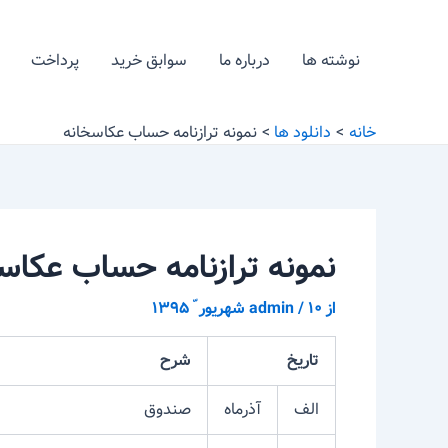
رش
پیمایش
ه
نوشته
نوشته ها
درباره ما
سوابق خرید
پرداخت
حتوا
خانه
دانلود ها
نمونه ترازنامه حساب عکاسخانه
نمونه ترازنامه حساب عکاس
از
۱۰ شهریور ّ ۱۳۹۵
/
admin
تاریخ
شرح
الف
آذرماه
صندوق