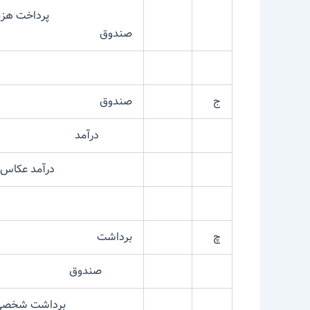
پرداخت هزینه متف
صندوق
ج
صندوق
درآمد
درآمد عکاس خا
چ
برداشت
صندوق
برداشت شخصی