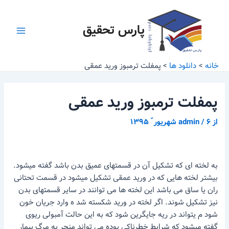
رش
پیمایش
Main
ه
نوشته
پارس تحقیق
Menu
حتوا
خانه
دانلود ها
پمفلت ترمبوز ورید عمقی
پمفلت ترمبوز ورید عمقی
از
۶ شهریور ّ ۱۳۹۵
/
admin
به لخته ای که تشکیل آن در قسمتهای عمیق بدن باشد گفته میشود.
بیشتر لخته هایی که در ورید عمقی تشکیل میشود در قسمت تحتانی
ران یا ساق می باشد این لخته ها می توانند در سایر قسمتهای بدن
نیز تشکیل شوند. اگر لخته در ورید شکسته شد ه وارد جریان خون
شود م یتواند در ریه جایگرین شود که به این حالت آمبولی ریوی
گفته میشود که شرایط خطرناکی بوده می تواند منجر به مرگ بیمار