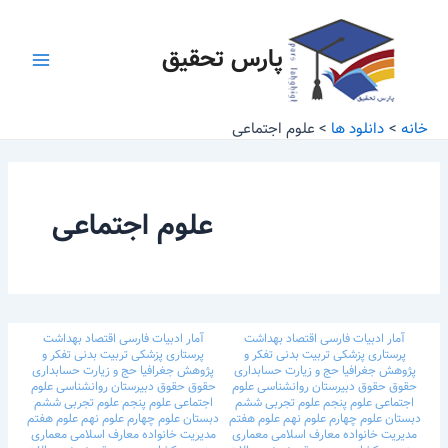
رش
Main
ه
پارس تحقیق
Menu
حتوا
خانه
دانلود ها
علوم اجتماعی
علوم اجتماعی
آمار
ادبیات فارسی
اقتصاد
بهداشت
آمار
ادبیات فارسی
اقتصاد
بهداشت
پرستاری
پزشکی
تربیت بدنی
تفکر و
پرستاری
پزشکی
تربیت بدنی
تفکر و
پژوهش
جغرافیا
حج و زیارت
حسابداری
پژوهش
جغرافیا
حج و زیارت
حسابداری
حقوق
حقوق
دبیرستان
روانشناسی
علوم
حقوق
حقوق
دبیرستان
روانشناسی
علوم
اجتماعی
علوم پنجم
علوم تجربی ششم
اجتماعی
علوم پنجم
علوم تجربی ششم
دبستان
علوم چهارم
علوم نهم
علوم هفتم
دبستان
علوم چهارم
علوم نهم
علوم هفتم
مدیریت خانواده
معارف اسلامی
معماری
مدیریت خانواده
معارف اسلامی
معماری