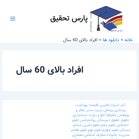
رش
Main
ه
پارس تحقیق
Menu
حتوا
خانه
دانلود ها
افراد بالای 60 سال
افراد بالای 60 سال
آمار
ادبیات فارسی
اقتصاد
بهداشت
پرستاری
پزشکی
تربیت بدنی
تفکر و
پژوهش
جغرافیا
حج و زیارت
حسابداری
حقوق
حقوق
دبیرستان
روانشناسی
علوم
اجتماعی
علوم پنجم
علوم تجربی ششم
دبستان
علوم چهارم
علوم نهم
علوم هفتم
مدیریت خانواده
معارف اسلامی
معماری