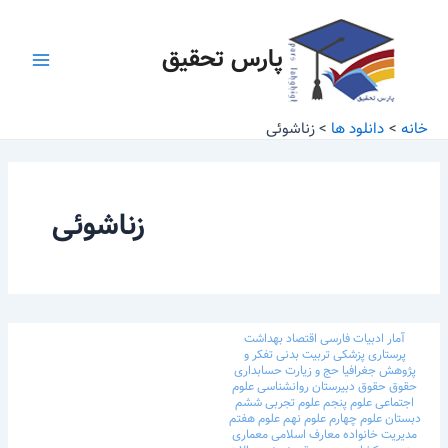
رش
Main
ه
پارس تحقیق
Menu
حتوا
خانه
دانلود ها
زناشوئی
زناشوئی
آمار
ادبیات فارسی
اقتصاد
بهداشت
پرستاری
پزشکی
تربیت بدنی
تفکر و
پژوهش
جغرافیا
حج و زیارت
حسابداری
حقوق
حقوق
دبیرستان
روانشناسی
علوم
اجتماعی
علوم پنجم
علوم تجربی ششم
دبستان
علوم چهارم
علوم نهم
علوم هفتم
مدیریت خانواده
معارف اسلامی
معماری