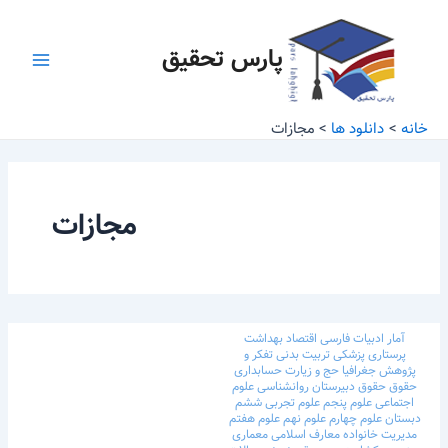
رش
Main
ه
پارس تحقیق
Menu
حتوا
خانه
دانلود ها
مجازات
مجازات
آمار
ادبیات فارسی
اقتصاد
بهداشت
پرستاری
پزشکی
تربیت بدنی
تفکر و
پژوهش
جغرافیا
حج و زیارت
حسابداری
حقوق
حقوق
دبیرستان
روانشناسی
علوم
اجتماعی
علوم پنجم
علوم تجربی ششم
دبستان
علوم چهارم
علوم نهم
علوم هفتم
مدیریت خانواده
معارف اسلامی
معماری