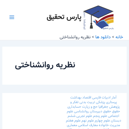
رش
Main
ه
پارس تحقیق
Menu
حتوا
خانه
دانلود ها
نظریه روانشناختی
نظریه روانشناختی
آمار
ادبیات فارسی
اقتصاد
بهداشت
پرستاری
پزشکی
تربیت بدنی
تفکر و
پژوهش
جغرافیا
حج و زیارت
حسابداری
حقوق
حقوق
دبیرستان
روانشناسی
علوم
اجتماعی
علوم پنجم
علوم تجربی ششم
دبستان
علوم چهارم
علوم نهم
علوم هفتم
مدیریت خانواده
معارف اسلامی
معماری