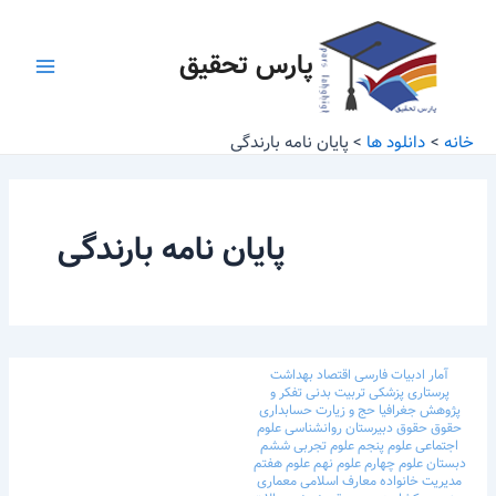
رش
Main
ه
پارس تحقیق
Menu
حتوا
خانه
دانلود ها
پایان نامه بارندگی
پایان نامه بارندگی
آمار
ادبیات فارسی
اقتصاد
بهداشت
پرستاری
پزشکی
تربیت بدنی
تفکر و
پژوهش
جغرافیا
حج و زیارت
حسابداری
حقوق
حقوق
دبیرستان
روانشناسی
علوم
اجتماعی
علوم پنجم
علوم تجربی ششم
دبستان
علوم چهارم
علوم نهم
علوم هفتم
مدیریت خانواده
معارف اسلامی
معماری