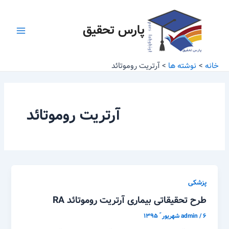
رش
Main
ه
پارس تحقیق
Menu
حتوا
خانه
نوشته ها
آرتریت روموتائد
آرتریت روموتائد
پزشکی
طرح تحقیقاتی بیماری آرتریت روموتائد RA
۶ شهریور ّ ۱۳۹۵
/
admin