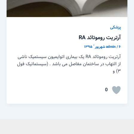
پزشکی
آرتریت روموتائد RA
۶ شهریور ّ ۱۳۹۵
/
admin
آرتریت روموتائد RA یک بیماری اتوایمیون سیستمیک ناشی
از التهاب در ساختمان مفاصل می باشد . (سیستماتیک فول
۳) و
0