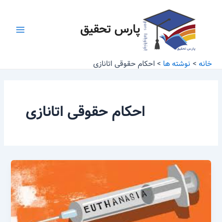
رش
Main
ه
پارس تحقیق
Menu
حتوا
خانه
نوشته ها
احکام حقوقی اتانازی
احکام حقوقی اتانازی