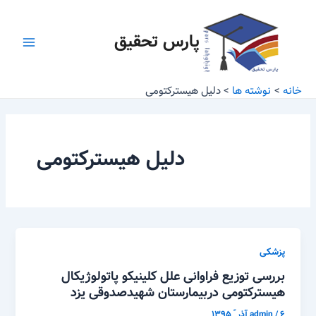
رش
Main
ه
پارس تحقیق
Menu
حتوا
خانه
نوشته ها
دلیل هیسترکتومی
دلیل هیسترکتومی
پزشکی
بررسی توزیع فراوانی علل کلینیکو پاتولوژیکال
هیسترکتومی دربیمارستان شهیدصدوقی یزد
۶ آذر ّ ۱۳۹۵
/
admin