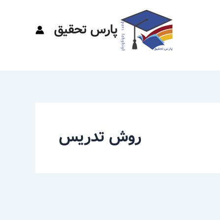
پارس تحقیق
روش تدریس