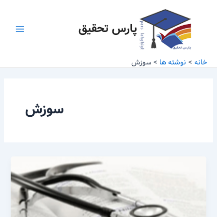
رش
Main
ه
پارس تحقیق
Menu
حتوا
خانه
نوشته ها
سوزش
سوزش