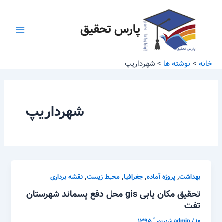
رش
Main
ه
پارس تحقیق
Menu
حتوا
خانه
نوشته ها
شهرداریپ
شهرداریپ
,
,
,
,
بهداشت
پروژه آماده
جغرافیا
محیط زیست
نقشه برداری
تحقیق مکان یابی gis محل دفع پسماند شهرستان
تفت
۱۰ شهریور ّ ۱۳۹۵
/
admin