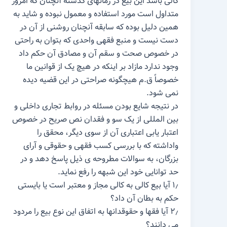
کالی باشد این بیع در زمانهای گذشته آنچنان که امروز
متداول است مورد استفاده و معمول نبوده و شاید به
همین دلیل بوده که سابقه آنچنان روشنی از آن در
دست نیست و منبع فقهی واحدی که بتوان به راحتی
در خصوص صحت و سقم آن و مصادق آن حکم داد
وجود ندارد مازاد بر اینکه در هیچ یک از قوانین ما
خصوصاً ق.م هیچگونه صراحتی در این قضیه دیده
نمی شود.
در نتیجه شایع بودن مسئله در روابط تجاری داخلی و
بین المللی از یک سو و فقدان نص صریح در خصوص
اعتبار یابی اعتباری آن از سوی دیگر، محقق را
واداشته که با بررسی کسب فقهی و حقوقی و آرای
بزرگان، به سوالات مطروحه ی ذیل پاسخ دهد و در
حد توانایی خود این شبهه را رفع نماید.
۱٫ آیا بیع کالی به کالی مجاز و معتبر است یا بایستی
حکم به بطان آن داد؟
۲٫ آیا فقها و حقوقدانها به اتفاق این نوع بیع را مردود
می دانند؟