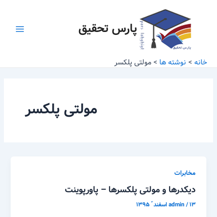
رش
Main
ه
پارس تحقیق
Menu
حتوا
خانه
نوشته ها
مولتی پلکسر
مولتی پلکسر
مخابرات
دیکدرها و مولتی پلکسرها – پاورپوینت
۱۳ اسفند ّ ۱۳۹۵
/
admin