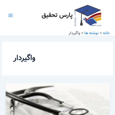
رش
Main
ه
پارس تحقیق
Menu
حتوا
خانه
نوشته ها
واگیردار
واگیردار