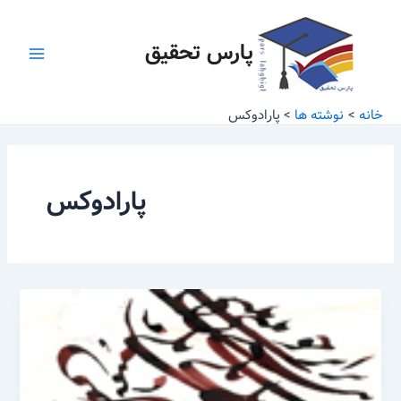
رش
Main
ه
پارس تحقیق
Menu
حتوا
خانه
نوشته ها
پارادوکس
پارادوکس