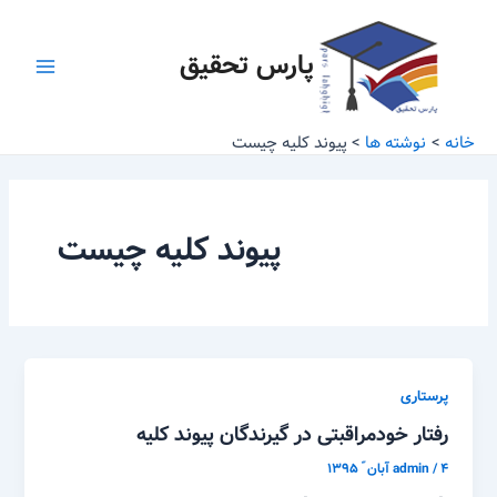
رش
Main
ه
پارس تحقیق
Menu
حتوا
خانه
نوشته ها
پیوند کلیه چیست
پیوند کلیه چیست
پرستاری
رفتار خودمراقبتی در گیرندگان پیوند کلیه
۴ آبان ّ ۱۳۹۵
/
admin