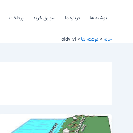
رش
ه
نوشته ها
درباره ما
سوابق خرید
پرداخت
حتوا
خانه
نوشته ها
oldv ;vi