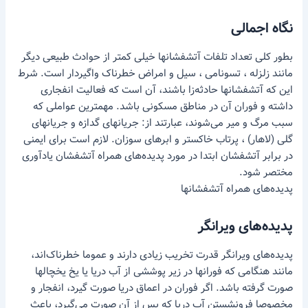
نگاه اجمالی
بطور کلی تعداد تلفات آتشفشانها خیلی کمتر از حوادث طبیعی دیگر
مانند زلزله ، تسونامی ، سیل و امراض خطرناک واگیردار است. شرط
این که آتشفشانها حادثه‌زا باشند، آن است که فعالیت انفجاری
داشته و فوران آن در مناطق مسکونی باشد. مهمترین عواملی که
سبب مرگ و میر می‌شوند، عبارتند از: جریانهای گدازه و جریانهای
گلی (لاهار) ، پرتاب خاکستر و ابرهای سوزان. لازم است برای ایمنی
در برابر آتشفشان ابتدا در مورد پدیده‌های همراه آتشفشان یادآوری
مختصر شود.
پدیده‌های همراه آتشفشانها
پدیده‌های ویرانگر
پدیده‌های ویرانگر قدرت تخریب زیادی دارند و عموما خطرناک‌اند،
مانند هنگامی که فورانها در زیر پوششی از آب دریا یا یخ یخچالها
صورت گرفته باشد. اگر فوران در اعماق دریا صورت گیرد، انفجار و
مخصوصا فرونشستن آب دریا که پس از آن صورت می‌گیرد، باعث