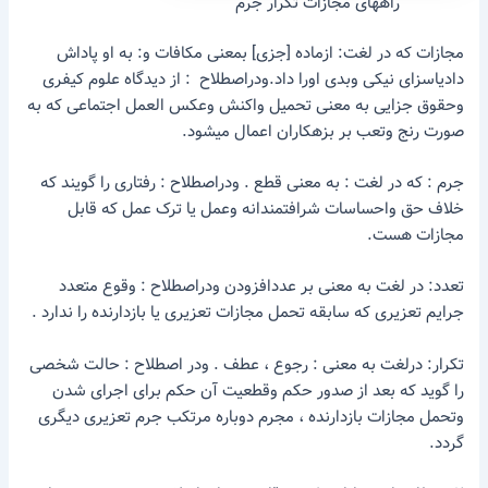
راههای مجازات تکرار جرم
مجازات که در لغت: ازماده [جزی] بمعنی مکافات و: به او پاداش
دادیاسزای نیکی وبدی اورا داد.ودراصطلاح : از دیدگاه علوم کیفری
وحقوق جزایی به معنی تحمیل واکنش وعکس العمل اجتماعی که به
صورت رنج وتعب بر بزهکاران اعمال میشود.
جرم : که در لغت : به معنی قطع . ودراصطلاح : رفتاری را گویند که
خلاف حق واحساسات شرافتمندانه وعمل یا ترک عمل که قابل
مجازات هست.
تعدد: در لغت به معنی بر عددافزودن ودراصطلاح : وقوع متعدد
جرایم تعزیری که سابقه تحمل مجازات تعزیری یا بازدارنده را ندارد .
تکرار: درلغت به معنی : رجوع ، عطف . ودر اصطلاح : حالت شخصی
را گوید که بعد از صدور حکم وقطعیت آن حکم برای اجرای شدن
وتحمل مجازات بازدارنده ، مجرم دوباره مرتکب جرم تعزیری دیگری
گردد.