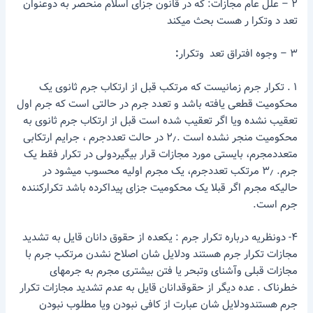
۲ – علل عام مجازات: که در قانون جزای اسلام منحصر به دوعنوان
تعد د وتکرا ر هست بحث میکند
۳ – وجوه افتراق تعد وتکرار
:
۱ . تکرار جرم زمانیست که مرتکب قبل از ارتکاب جرم ثانوی یک
محکومیت قطعی یافته باشد و تعدد جرم در حالتی است که جرم اول
تعقیب نشده ویا اگر تعقیب شده است قبل از ارتکاب جرم ثانوی به
محکومیت منجر نشده است .۲٫ در حالت تعددجرم ، جرایم ارتکابی
متعددمجرم، بایستی مورد مجازات قرار بیگیردولی در تکرار فقط یک
جرم. ۳٫ مرتکب تعددجرم، یک مجرم اولیه محسوب میشود در
حالیکه مجرم اگر قبلا یک محکومیت جزای پیداکرده باشد تکرارکننده
جرم است.
۴- دونظریه درباره تکرار جرم : یکعده از حقوق دانان قایل به تشدید
مجازات تکرار جرم هستند ودلایل شان اصلاح نشدن مرتکب جرم با
مجازات قبلی وآشنای وتبحر یا فتن بیشتری مجرم به جرمهای
خطرناک . عده دیگر از حقوقدانان قایل به عدم تشدید مجازات تکرار
جرم هستندودلایل شان عبارت از کافی نبودن ویا مطلوب نبودن