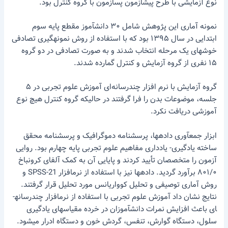
نوع آزمایشی با طرح پیش­آزمون پس­­آزمون با گروه کنترل بود.
نمونه آماری این پژوهش شامل ۳۰ دانش­آموز مقطع پایه سوم
ابتدایی در سال ۱۳۹۵ بود که با استفاده از روش نمونه­گیری تصادفی
خوشه­ای یک مرحله انتخاب شدند و به صورت تصادفی در دو گروه
۱۵ نفری از گروه آزمایش و کنترل گمارده شدند.
گروه آزمایش با نرم ­افزار چندرسانه‌ای آموزش علوم تجربی در ۵
جلسه، موضوعات بدن را فرا گرفتند در حالی­که گروه کنترل هیچ نوع
آموزشی دریافت نکرد.
ابزار جمع­آوری داده­ها، پرسشنامه دموگرافیک و پرسشنامه محقق
ساخته یادگیری- یادداری مفاهیم علوم تجربی پایه چهارم بود. روایی
آزمون را متخصصان تأیید کردند و پایایی آن به کمک آلفای کرونباخ
۸۰۱/۰ برآورد گردید. داده­ها نیز با استفاده از نرم­افزار SPSS-21 و
روش آماری توصیفی و تحلیل کوواریانس مورد تحلیل قرار گرفتند.
نتایج نشان داد آموزش علوم تجربی با استفاده از نرم­افزار چندرسانه­
ای باعث افزایش نمرات دانش­آموزان در خرده مقیاس­های یادگیری
سلول، دستگاه گوارش، تنفس، گردش خون و دستگاه ادرار می­شود.