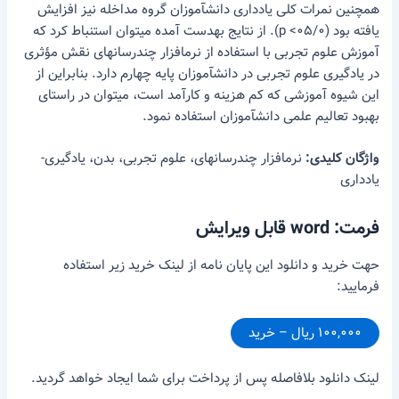
همچنین نمرات کلی یادداری دانش­آموزان گروه مداخله نیز افزایش
یافته بود (۰۵/۰> p). از نتایج به­دست آمده می­توان استنباط کرد که
آموزش علوم تجربی با استفاده از نرم­افزار چندرسانه­ای نقش مؤثری
در یادگیری علوم تجربی در دانش­آموزان پایه چهارم دارد. بنابراین از
این شیوه آموزشی که کم هزینه و کارآمد است، می­توان در راستای
بهبود تعالیم علمی دانش­آموزان استفاده نمود.
واژگان کلیدی:
نرم­افزار چندرسانه­ای، علوم تجربی، بدن، یادگیری-
یادداری
فرمت: word قابل ویرایش
حهت خرید و دانلود این پایان نامه از لینک خرید زیر استفاده
فرمایید:
۱۰۰,۰۰۰ ریال – خرید
لینک دانلود بلافاصله پس از پرداخت برای شما ایجاد خواهد گردید.