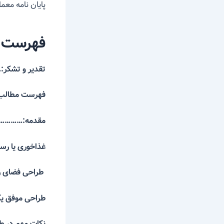
پایان نامه معم
فهرست 
تقدیر و تشکر:
.
فهرست مطالب
مقدمه:………
غذاخوری یا
طراحی فضای
طراحی موفق
نکات مهم در ط