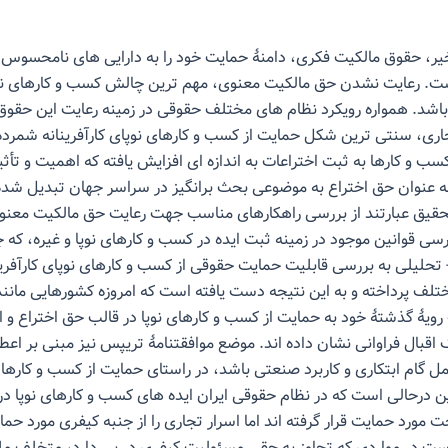
یر، حقوق مالکیت فکری، دامنۀ حمایت خود را به دارایی های نامحسوس
ت. رعایت نشدن حق مالکیت معنوی، مهم ترین چالش کسب و کارهای نو
 باشد. همواره رویکرد نظام های مختلف حقوقی در زمینه رعایت این حقوق
اری، سنتی ترین شکل حمایت از کسب و کارهای نوپای کارآفرینانه شمرده
سب و کارها به ثبت اختراعات به اندازه ای افزایش یافته که اهمیت و تأث
 عنوان حق اختراع به موضوعی بحث برانگیز در سراسر جهان تبدیل شده
قیق عبارتند از بررسی راهکارهای مناسب جهت رعایت حق مالکیت معنو
ررسی قوانین موجود در زمینه ثبت ایده در کسب و کارهای نوپا و غیره، که 
حلیلی به بررسی قابلیت حمایت حقوقی از کسب و کارهای نوپای کارآفرین
ف پرداخته و به این نتیجه دست یافته است که امروزه کشورهایی مانند 
رویۀ گذشتۀ خود به حمایت از کسب و کارهای نوپا در قالب حق اختراع و ا
اقبال فراوانی نشان داده اند. موضع موافقتنامۀ تریپس نیز مبنی بر اع
ل گام ابتکاری و کاربرد صنعتی باشد، در راستای حمایت از کسب و کارهای
ن درحالی است که در نظام حقوقی ایران ایده های کسب و کارهای نوپا د
 مورد حمایت قرار گرفته اند اما اسرار تجاری را از جنبه کیفری مورد حما
ت در مواردی که تجاوز به حقی مسئولیت کیفری در پی دارد، متخلف ملز