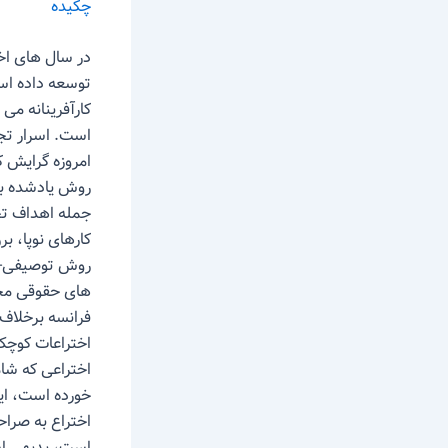
چکیده
در سال های اخ
توسعه داده اس
کارآفرینانه می
است. اسرار تج
امروزه گرایش ک
روش یادشده به
جمله اهداف تح
کارهای نوپا، ب
روش توصیفی- ت
های حقوقی مختل
فرانسه برخلاف 
اختراعات کوچک 
اختراعی که شام
خورده است، ای
اختراع به صراحت
است، بدیهی اس