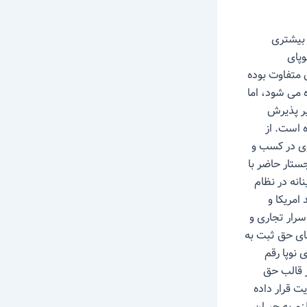
 بیشتری
پای
 متفاوت بوده
 می شود، اما
یر پذیرش
 است. از
ی در کسب و
جستار حاضر با
انه در نظام
امریکا و
سرار تجاری و
طای حق ثبت به
 نوپا رقم
ر قالب حق
یت قرار داده
م به جبران