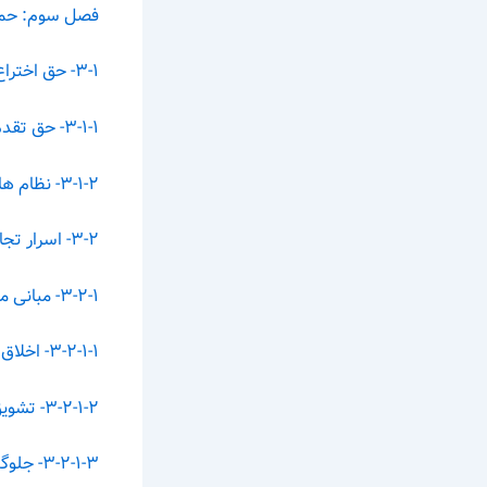
فصل سوم: حمایت
۳-۱- حق اختراع. ۴۰
۳-۱-۱- حق تقدم در ثبت اختراع. ۴۶
۳-۱-۲- نظام های ثبت اختراع. ۴۶
۳-۲- اسرار تجاری.. ۴۷
۳-۲-۱- مبانی موجهه حمایت از اسرار تجاری.. ۴۹
۳-۲-۱-۱- اخلاق تجاری.. ۴۹
۳-۲-۱-۲- تشویق نوآوری.. ۵۰
۳-۲-۱-۳- جلوگیری از رقابت غیرمنصفانه. ۵۰