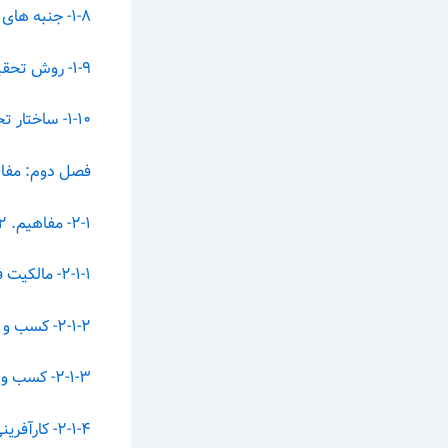
۱-۸- جنبه های نوآوری تحقیق.. ۸
۱-۹- روش تحقیق.. ۹
۱-۱۰- ساختار تحقیق (سامان دهی پژوهش) ۹
فصل دوم: مفاه
۲-۱- مفاهیم. ۱۲
۲-۱-۱- مالکیت فکری.. ۱۲
۲-۱-۲- کسب و کار. ۱۸
۲-۱-۳- کسب و کار نوپا ۱۹
۲-۱-۴- کارآفرینی.. ۲۰