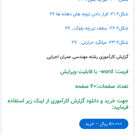
شکل۲-۲۱- قرار دادن تیچه های دهانه ها ۲۶
شکل۲-۲۲- سقف تیرچه بلوک… ۲۶
شکل۲-۲۳- میلگرد حرارتی.. ۲۷
گزارش کارآموزی
رشته مهندسی عمران اجرایی
فرمت: word- با قابلیت ویرایش
تعداد صفحات:۴۰ صفحه
جهت خرید و دانلود گزارش کارآموزی از لینک زیر استفاده
فرمایید:
۵۰,۰۰۰ ریال – خرید