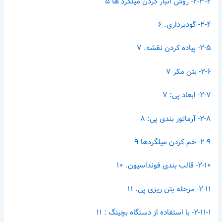
۲-۳-۲- روش انبار کردن میلگرد ها ۵
۲-۴- گودبرداری. ۶
۲-۵- پیاده کردن نقشه. ۷
۲-۶- بتن مکر ۷
۲-۷- ابعاد پی: ۷
۲-۸- آرماتور بندی پی: ۸
۲-۹- خم کردن میلگردها ۹
۲-۱۰- قالب بندی فونداسیون. ۱۰
۲-۱۱- مرحله بتن ریزی پی. ۱۱
۲-۱۱-۱- با استفاده از دستگاه بچینگ : ۱۱