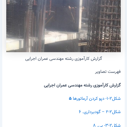
گزارش کارآموزی رشته مهندسی عمران اجرایی
فهرست تصاویر
گزارش کارآموزی
رشته مهندسی عمران اجرایی
شکل۲-۱- دپو کردن آرماتورها
۵
شکل۲-۲ – گودبرداری. ۶
شکل۲-۳- پی. ۸