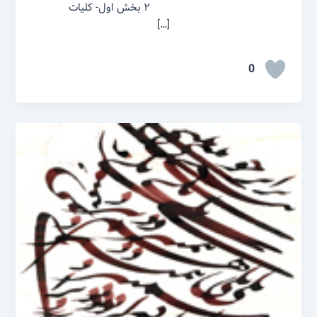
۲ بخش اول- کلیات
[…]
0