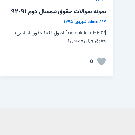
91-92
نمونه سوالات حقوق نیمسال دوم ۹۱-۹۲
۱۷ شهریور ّ ۱۳۹۵
/
admin
[metaslider id=602] اصول فقه۱ حقوق اساسی۱
حقوق جزای عمومی۱
0