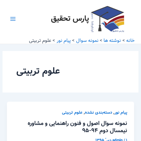
رش
Main
ه
پارس تحقیق
Menu
حتوا
خانه
نوشته ها
نمونه سوال
پیام نور
علوم تربیتی
علوم تربیتی
,
,
پیام نور
دسته‌بندی نشده
علوم تربیتی
نمونه سوال اصول و فنون راهنمایی و مشاوره
نیمسال دوم ۹۴-۹۵
۱ دی ّ ۱۳۹۵
/
admin