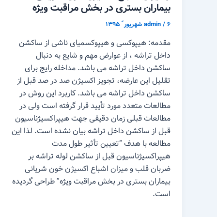
بیماران بستری در بخش مراقبت ویژه
۶ شهریور ّ ۱۳۹۵
/
admin
مقدمه: هیپوکسی و هیپوکسمیای ناشی از ساکشن
داخل تراشه ، از عوارض مهم و شایع به دنبال
ساکشن داخل تراشه می باشد. مداخله رایج برای
تقلیل این عارضه، تجویز اکسیژن صد در صد قبل از
ساکشن داخل تراشه می باشد. کاربرد این روش در
مطالعات متعدد مورد تأیید قرار گرفته است ولی در
مطالعات قبلی زمان دقیقی جهت هیپراکسیژناسیون
قبل از ساکشن داخل تراشه بیان نشده است. لذا این
مطالعه با هدف “تعیین تأثیر طول مدت
هیپراکسیژناسیون قبل از ساکشن لوله تراشه بر
ضربان قلب و میزان اشباع اکسیژن خون شریانی
بیماران بستری در بخش مراقبت ویژه” طراحی گردیده
است.