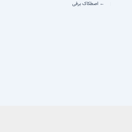
←
اصطکاک برفی