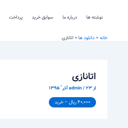
رش
پیمایش
ه
نوشته
نوشته ها
درباره ما
سوابق خرید
پرداخت
حتوا
خانه
دانلود ها
اتانازی
اتانازی
از
۲۳ آذر ّ ۱۳۹۵
/
admin
۴۰,۰۰۰ ریال – خرید