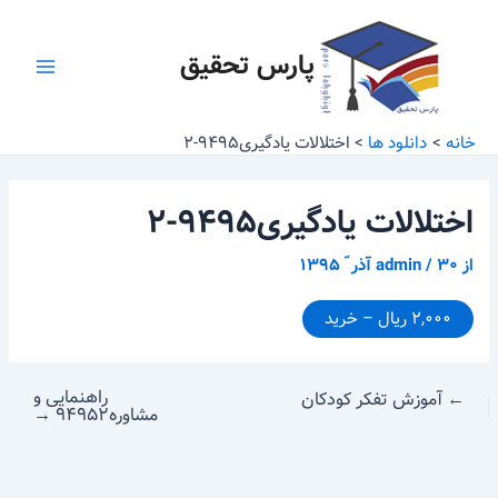
رش
پیمایش
Main
ه
نوشته
پارس تحقیق
Menu
حتوا
خانه
دانلود ها
اختلالات یادگیری۹۴۹۵-۲
اختلالات یادگیری۹۴۹۵-۲
از
۳۰ آذر ّ ۱۳۹۵
/
admin
۲,۰۰۰ ریال – خرید
راهنمایی و
←
آموزش تفکر کودکان
مشاوره۹۴۹۵۲
→