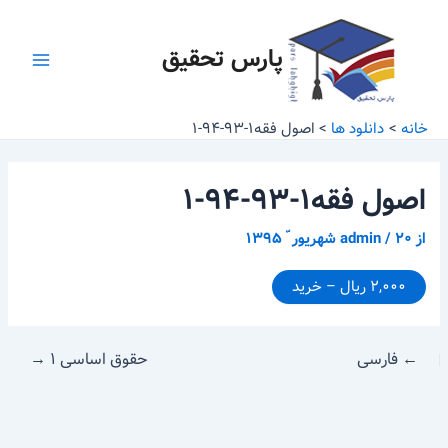
رش
پیمایش
Main
ه
نوشته
پارس تحقیق
Menu
حتوا
خانه
دانلود ها
اصول فقه۱-۹۳-۹۴-۱
اصول فقه۱-۹۳-۹۴-۱
از
۲۰ شهریور ّ ۱۳۹۵
/
admin
۲,۰۰۰ ریال – خرید
←
فارسی
حقوق اساسی ۱
→