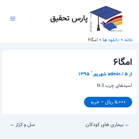
رش
پیمایش
Main
ه
نوشته
پارس تحقیق
Menu
حتوا
خانه
دانلود ها
امگا۶
امگا۶
از
۵ شهریور ّ ۱۳۹۵
/
admin
اسید‌های چرب N-3
۵,۰۰۰ ریال – خرید
←
بیماری های کودکان
سل و کزاز
→