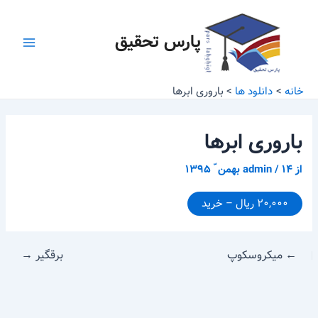
رش
پیمایش
Main
ه
نوشته
پارس تحقیق
Menu
حتوا
خانه
دانلود ها
باروری ابرها
باروری ابرها
از
۱۴ بهمن ّ ۱۳۹۵
/
admin
۲۰,۰۰۰ ریال – خرید
←
میکروسکوپ
برقگیر
→