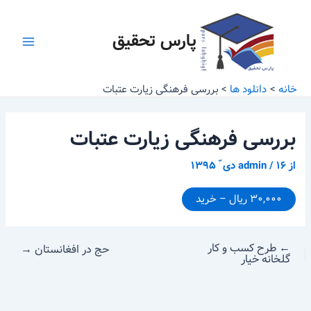
رش
پیمایش
Main
ه
نوشته
پارس تحقیق
Menu
حتوا
خانه
دانلود ها
بررسی فرهنگی زیارت عتبات
بررسی فرهنگی زیارت عتبات
از
۱۶ دی ّ ۱۳۹۵
/
admin
۳۰,۰۰۰ ریال – خرید
←
طرح کسب و کار
حج در افغانستان
→
گلخانه خیار