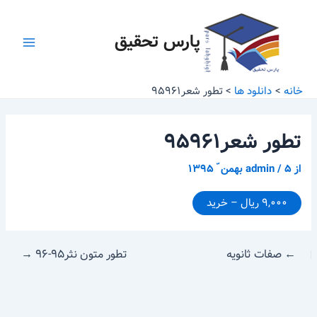
رش
پیمایش
Main
ه
نوشته
پارس تحقیق
Menu
حتوا
خانه
دانلود ها
تطور شعر۹۵۹۶۱
تطور شعر۹۵۹۶۱
از
۵ بهمن ّ ۱۳۹۵
/
admin
۹,۰۰۰ ریال – خرید
←
صفات ثانویه
تطور متون نثر۹۵-۹۶
→