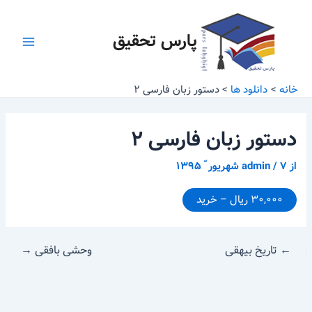
رش
پیمایش
Main
ه
نوشته
پارس تحقیق
Menu
حتوا
خانه
دانلود ها
دستور زبان فارسی ۲
دستور زبان فارسی ۲
از
۷ شهریور ّ ۱۳۹۵
/
admin
۳۰,۰۰۰ ریال – خرید
←
تاریخ بیهقی
وحشی بافقی
→