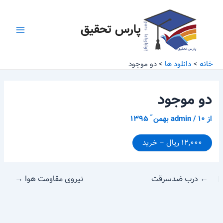
رش
پیمایش
Main
ه
نوشته
پارس تحقیق
Menu
حتوا
خانه
دانلود ها
دو موجود
دو موجود
از
۱۰ بهمن ّ ۱۳۹۵
/
admin
۱۲,۰۰۰ ریال – خرید
←
درب ضدسرقت
نیروی مقاومت هوا
→